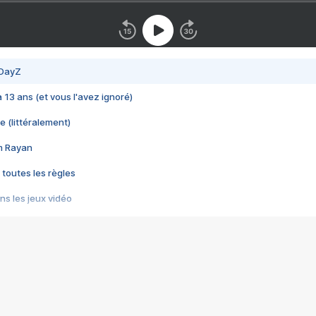
 DayZ
 a 13 ans (et vous l'avez ignoré)
e (littéralement)
im Rayan
 toutes les règles
s les jeux vidéo
us choquant de Rockstar ? - Le scandale BULLY
e plus moche de Steam
du RÊVE tourne au CAUCHEMAR
pendant 8 heures