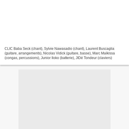
CLIC Baba Seck (chant), Sylvie Nawasadio (chant), Laurent Buscaglia
(guitare, arrangements), Nicolas Vidick (guitare, basse), Marc Maïkissa
(congas, percussions), Junior Iloko (batterie), JIDé Tondeur (claviers)