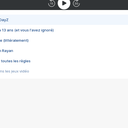
 DayZ
 a 13 ans (et vous l'avez ignoré)
e (littéralement)
im Rayan
 toutes les règles
s les jeux vidéo
us choquant de Rockstar ? - Le scandale BULLY
e plus moche de Steam
du RÊVE tourne au CAUCHEMAR
pendant 8 heures
it… à tort