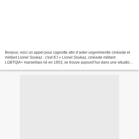
Bonjour, voici un appel pour cagnotte afin d’aider urgemmentle cinéaste et
militant Lionel Soukaz : c'est ICI « Lionel Soukaz, cinéaste militant
LGBTQIA+ marseillais né en 1953, se trouve aujourd’hui dans une situation
d’urgence. Il n’a plus de logement...