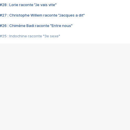
28 : Lorie raconte "Je vais vite"
#27 : Christophe Willem raconte "Jacques a dit"
#26 : Chimène Badi raconte "Entre nous"
#25 : Indochine raconte "3e sexe"
#24 : Zaho raconte "C'est chelou"
#23 : Patrick Bruel raconte "Au café des délices"
#22 : Kyo raconte "Le chemin"
#21 : Nolwenn Leroy raconte "Cassé"
#20 : Patrick Hernandez raconte "Born to be alive"
#19 : Lorie raconte "Près de moi"
#18 : Michael Jones raconte "A nos actes manqués" (avec Jean-Jacque
#17 : Khaled raconte "Aïcha"