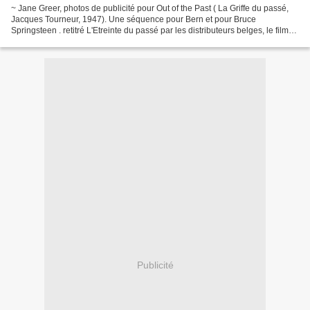
~ Jane Greer, photos de publicité pour Out of the Past ( La Griffe du passé,
Jacques Tourneur, 1947). Une séquence pour Bern et pour Bruce
Springsteen . retitré L'Etreinte du passé par les distributeurs belges, le film
est projeté tout à l'heure (16h00)...
Publicité