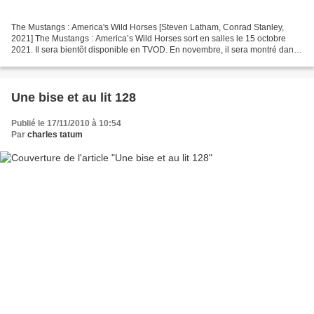
The Mustangs : America's Wild Horses [Steven Latham, Conrad Stanley,
2021] The Mustangs : America’s Wild Horses sort en salles le 15 octobre
2021. Il sera bientôt disponible en TVOD. En novembre, il sera montré dans
plusieurs festivals, dont le Newport...
Une bise et au lit 128
Publié le 17/11/2010 à 10:54
Par
charles tatum