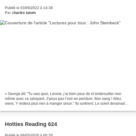
Publié le 03/06/2022 à 14:38
Par
charles tatum
« George dit: "Tu sais quoi, Lennie, j’ai bien peur de m’embrouiller moi-
même avec ce salopard. J’peux pas l’voir en peinture. Bon sang ! Allez,
viens. Y restera plus rien à manger sinon." Ils sortirent. Le soleil dessinait
une ligne étroite au bas de...
Hotties Reading 624
Publié le 06/05/2020 à 00:20