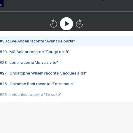
#30 : Eve Angeli raconte "Avant de partir"
#29 : MC Solaar raconte "Bouge de là"
28 : Lorie raconte "Je vais vite"
#27 : Christophe Willem raconte "Jacques a dit"
#26 : Chimène Badi raconte "Entre nous"
#25 : Indochine raconte "3e sexe"
#24 : Zaho raconte "C'est chelou"
#23 : Patrick Bruel raconte "Au café des délices"
#22 : Kyo raconte "Le chemin"