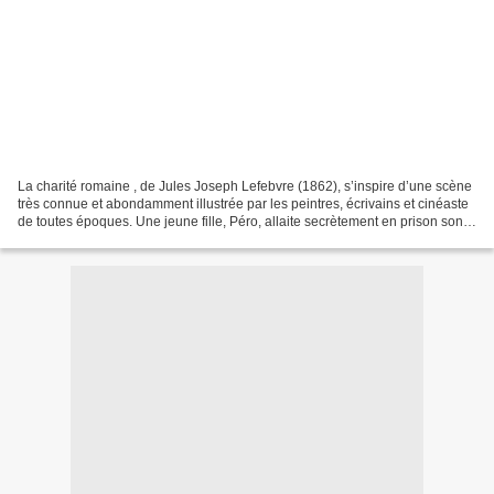
La charité romaine , de Jules Joseph Lefebvre (1862), s’inspire d’une scène
très connue et abondamment illustrée par les peintres, écrivains et cinéaste
de toutes époques. Une jeune fille, Péro, allaite secrètement en prison son
père, Cimon, condamné...