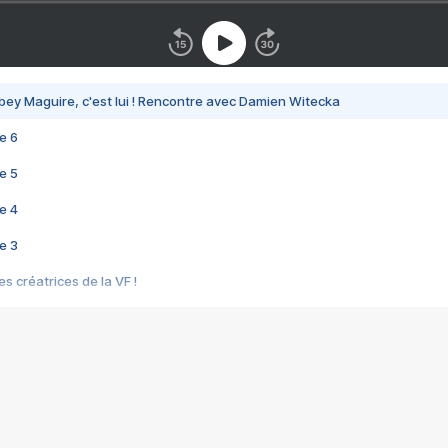
bey Maguire, c'est lui ! Rencontre avec Damien Witecka
e 6
e 5
e 4
e 3
s créatrices de la VF !
e 2
e 1
e Mektoub My Love arrive enfin ! Rencontre avec Shaïn Boumedine et Sal
i : après Toni en famille