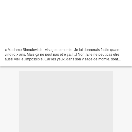
« Madame Shmulevitch : visage de momie. Je lui donnerais facile quatre-
vingt-dix ans. Mais ça ne peut pas être ça. [...] Non. Elle ne peut pas être
aussi vieille, impossible. Car les yeux, dans son visage de momie, sont
étrangement vivants. De furieux...