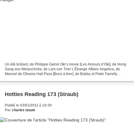
Un été brûlant, de Philippe Garrel Oki’s movie [Les Amours d’Oki], de Hong
Sang-soo Melancholia, de Lars von Trier L’Étrange Affaire Angelica, de
Manoel de Oliveira Hall Pass [Bons à tirer], de Bobby et Peter Farrelly
Essential Killing, de Jerzy Skolimowski...
Hotties Reading 173 (Straub)
Publié le 03/01/2011 à 10:30
Par
charles tatum