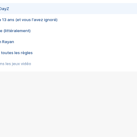
 DayZ
 a 13 ans (et vous l'avez ignoré)
e (littéralement)
im Rayan
 toutes les règles
s les jeux vidéo
us choquant de Rockstar ? - Le scandale BULLY
e plus moche de Steam
du RÊVE tourne au CAUCHEMAR
pendant 8 heures
it… à tort
umiliés par un jeu vidéo