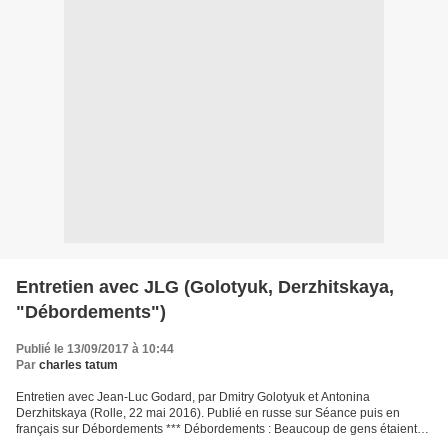
Entretien avec JLG (Golotyuk, Derzhitskaya,
"Débordements")
Publié le 13/09/2017 à 10:44
Par
charles tatum
Entretien avec Jean-Luc Godard, par Dmitry Golotyuk et Antonina
Derzhitskaya (Rolle, 22 mai 2016). Publié en russe sur Séance puis en
français sur Débordements *** Débordements : Beaucoup de gens étaient
enclins à considérer Adieu au langage comme votre...