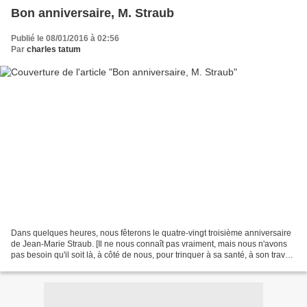
Bon anniversaire, M. Straub
Publié le 08/01/2016 à 02:56
Par
charles tatum
Dans quelques heures, nous fêterons le quatre-vingt troisième anniversaire
de Jean-Marie Straub. [Il ne nous connaît pas vraiment, mais nous n'avons
pas besoin qu'il soit là, à côté de nous, pour trinquer à sa santé, à son travail,
à son œuvre passée...