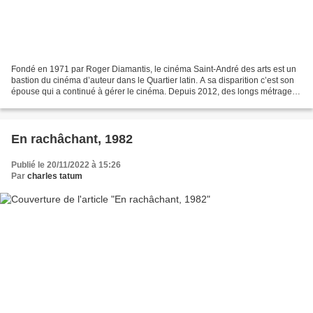
Fondé en 1971 par Roger Diamantis, le cinéma Saint-André des arts est un
bastion du cinéma d’auteur dans le Quartier latin. A sa disparition c’est son
épouse qui a continué à gérer le cinéma. Depuis 2012, des longs métrages
majoritairement autoproduits...
En rachâchant, 1982
Publié le 20/11/2022 à 15:26
Par
charles tatum