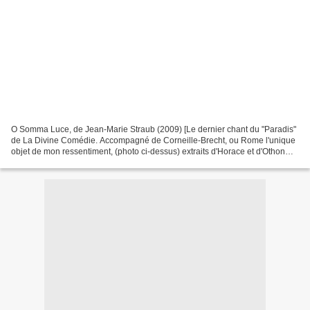
O Somma Luce, de Jean-Marie Straub (2009) [Le dernier chant du "Paradis"
de La Divine Comédie. Accompagné de Corneille-Brecht, ou Rome l'unique
objet de mon ressentiment, (photo ci-dessus) extraits d'Horace et d'Othon
(Pierre Corneille) et de Das Verhoer...