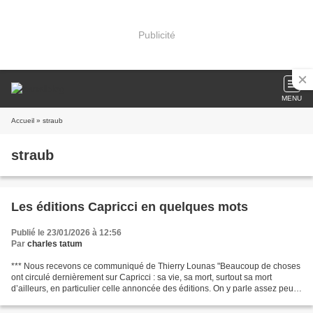
Publicité
MENU
Accueil
» straub
straub
Les éditions Capricci en quelques mots
Publié le 23/01/2026 à 12:56
Par
charles tatum
*** Nous recevons ce communiqué de Thierry Lounas "Beaucoup de choses
ont circulé dernièrement sur Capricci : sa vie, sa mort, surtout sa mort
d’ailleurs, en particulier celle annoncée des éditions. On y parle assez peu
des ouvrages et encore moins de...