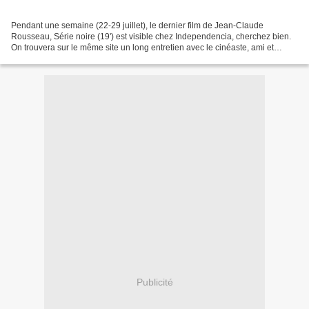
Pendant une semaine (22-29 juillet), le dernier film de Jean-Claude
Rousseau, Série noire (19') est visible chez Independencia, cherchez bien.
On trouvera sur le même site un long entretien avec le cinéaste, ami et
"protégé" des Straub-Huillet. Extrait...
Publicité