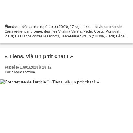
Étendue – dés-astres repérée en 20/20, 17 signaux de survie en mémoire
Sans ordre, par groupe, des illes Vitalina Varela, Pedro Costa (Portugal,
2019) La France contre les robots, Jean-Marie Straub (Suisse, 2020) Bébé
Colère, Caroline Poggi & Jonathan...
« Tiens, vlà un p’tit chat ! »
Publié le 13/01/2018 à 18:12
Par
charles tatum