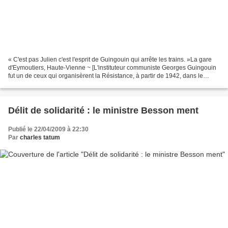
« C'est pas Julien c'est l'esprit de Guingouin qui arrête les trains. »La gare
d'Eymoutiers, Haute-Vienne ~ [L'instituteur communiste Georges Guingouin
fut un de ceux qui organisèrent la Résistance, à partir de 1942, dans le
Limousin. ] Merci à Quadr...
Délit de solidarité : le ministre Besson ment
Publié le 22/04/2009 à 22:30
Par
charles tatum