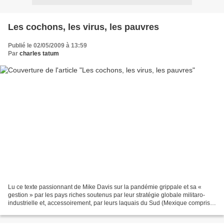
Les cochons, les virus, les pauvres
Publié le 02/05/2009 à 13:59
Par
charles tatum
Lu ce texte passionnant de Mike Davis sur la pandémie grippale et sa «
gestion » par les pays riches soutenus par leur stratégie globale militaro-
industrielle et, accessoirement, par leurs laquais du Sud (Mexique compris).
Rien à voir bien entendu avec...