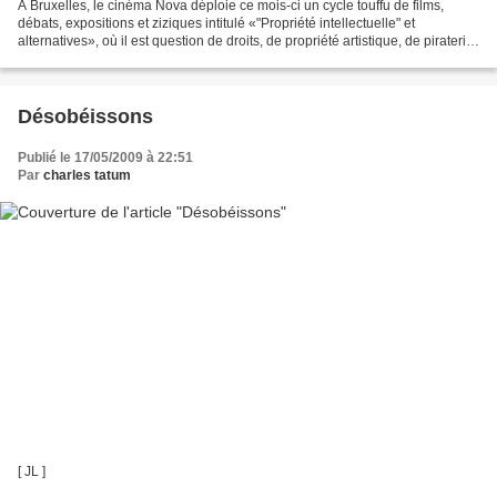
A Bruxelles, le cinéma Nova déploie ce mois-ci un cycle touffu de films,
débats, expositions et ziziques intitulé «"Propriété intellectuelle" et
alternatives», où il est question de droits, de propriété artistique, de piraterie,
de lois scélérates, de...
Désobéissons
Publié le 17/05/2009 à 22:51
Par
charles tatum
[ JL ]