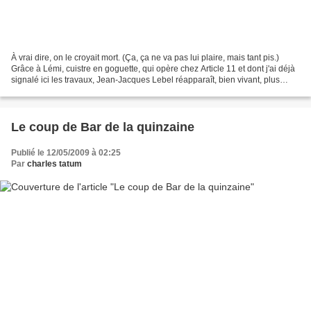
À vrai dire, on le croyait mort. (Ça, ça ne va pas lui plaire, mais tant pis.)
Grâce à Lémi, cuistre en goguette, qui opère chez Article 11 et dont j'ai déjà
signalé ici les travaux, Jean-Jacques Lebel réapparaît, bien vivant, plus
fringant et plus pète-sec...
Le coup de Bar de la quinzaine
Publié le 12/05/2009 à 02:25
Par
charles tatum