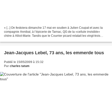
« [...] On festoiera dimanche 17 mai en soutien à Julien Coupat et avec la
compagnie Annibal, à l’épicerie de Tarnac, QG de la «cellule invisible»
chère à Alliot-Marie. Tandis que le Courrier picard relatait les vingt-trois
heures de garde à vue d’un...
Jean-Jacques Lebel, 73 ans, les emmerde tous
Publié le 15/05/2009 à 15:32
Par
charles tatum