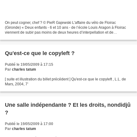
On peut cogner, chef ? © PieR Gajewski L'affaire du vélo de Floirac
(Gironde) « Deux enfants - 6 et 10 ans - de l’école Louis Aragon à Floirac
viennent de subir pas moins de deux heures d’interpellation et de
questionnement au commissariat : ils étaient...
Qu'est-ce que le copyleft ?
Publié le 19/05/2009 à 17:15
Par
charles tatum
[ suite et illustration du billet précédent ] Qu'est-ce que le copyleft , L.L. de
Mars, 2004, 7'
Une salle indépendante ? Et les droits, nondidjû
?
Publié le 19/05/2009 à 17:00
Par
charles tatum