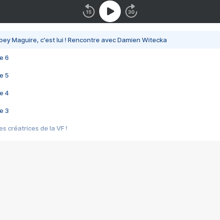
bey Maguire, c'est lui ! Rencontre avec Damien Witecka
e 6
e 5
e 4
e 3
s créatrices de la VF !
e 2
e 1
e Mektoub My Love arrive enfin ! Rencontre avec Shaïn Boumedine et Sal
i : après Toni en famille
elle réalise le bouleversant Dites lui que je l'aime