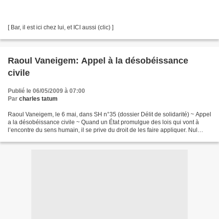
[ Bar, il est ici chez lui, et ICI aussi (clic) ]
Raoul Vaneigem: Appel à la désobéissance
civile
Publié le 06/05/2009 à 07:00
Par
charles tatum
Raoul Vaneigem, le 6 mai, dans SH n°35 (dossier Délit de solidarité) ~ Appel
a la désobéissance civile ~ Quand un État promulgue des lois qui vont à
l’encontre du sens humain, il se prive du droit de les faire appliquer. Nul
n’est tenu d’obéir à un ordre...