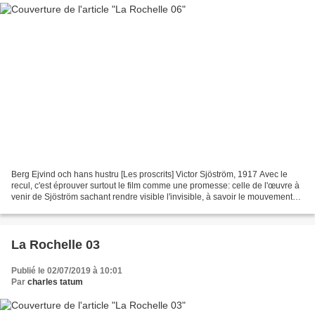
Berg Ejvind och hans hustru [Les proscrits] Victor Sjöström, 1917 Avec le
recul, c'est éprouver surtout le film comme une promesse: celle de l'œuvre à
venir de Sjöström sachant rendre visible l'invisible, à savoir le mouvement
des âmes. Mais plus encore,...
La Rochelle 03
Publié le 02/07/2019 à 10:01
Par
charles tatum