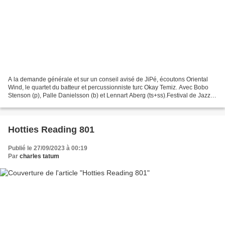
A la demande générale et sur un conseil avisé de JiPé, écoutons Oriental
Wind, le quartet du batteur et percussionniste turc Okay Temiz. Avec Bobo
Stenson (p), Palle Danielsson (b) et Lennart Aberg (ts+ss).Festival de Jazz
de Montreux, août 1982. ~ Okay...
Hotties Reading 801
Publié le 27/09/2023 à 00:19
Par
charles tatum