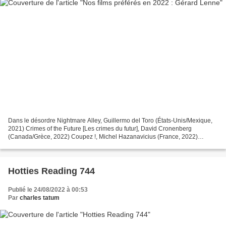
Dans le désordre Nightmare Alley, Guillermo del Toro (États-Unis/Mexique,
2021) Crimes of the Future [Les crimes du futur], David Cronenberg
(Canada/Grèce, 2022) Coupez !, Michel Hazanavicius (France, 2022)
Triangle of Sadness [Sans filtre], Ruben Őstlund...
Hotties Reading 744
Publié le 24/08/2022 à 00:53
Par
charles tatum