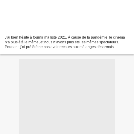
J'ai bien hésité à fournir ma liste 2021. À cause de la pandémie, le cinéma
n’a plus été le même, et nous n’avons plus été les mêmes spectateurs.
Pourtant, j’ai préféré ne pas avoir recours aux mélanges désormais
autorisés (l’ajout des séries TV ou des...