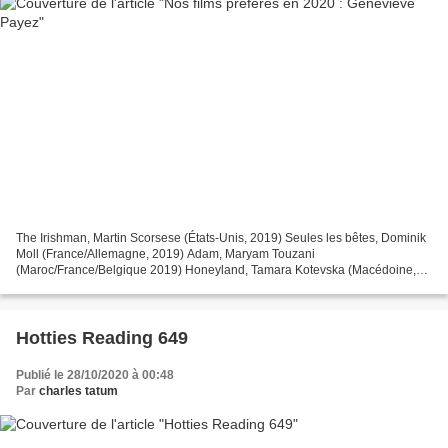
The Irishman, Martin Scorsese (États-Unis, 2019) Seules les bêtes, Dominik
Moll (France/Allemagne, 2019) Adam, Maryam Touzani
(Maroc/France/Belgique 2019) Honeyland, Tamara Kotevska (Macédoine,
2019) Les choses qu’on dit, les choses qu’on fait, Emmanuel...
Hotties Reading 649
Publié le 28/10/2020 à 00:48
Par
charles tatum