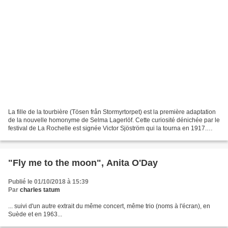
La fille de la tourbière (Tösen från Stormyrtorpet) est la première adaptation
de la nouvelle homonyme de Selma Lagerlöf. Cette curiosité dénichée par le
festival de La Rochelle est signée Victor Sjöström qui la tourna en 1917.
Suivront de multiples variantes...
"Fly me to the moon", Anita O'Day
Publié le 01/10/2018 à 15:39
Par
charles tatum
... suivi d'un autre extrait du même concert, même trio (noms à l'écran), en
Suède et en 1963...