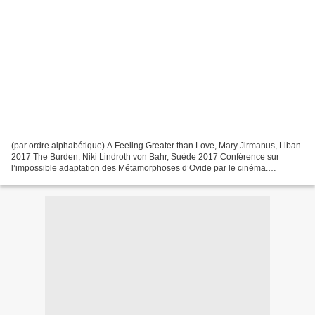
(par ordre alphabétique) A Feeling Greater than Love, Mary Jirmanus, Liban
2017 The Burden, Niki Lindroth von Bahr, Suède 2017 Conférence sur
l’impossible adaptation des Métamorphoses d’Ovide par le cinéma.
Élisabeth de Fontenay, Femis, 8 décembre 2017...