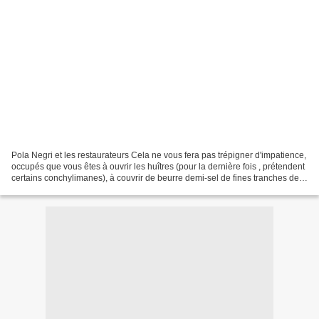
Pola Negri et les restaurateurs Cela ne vous fera pas trépigner d'impatience,
occupés que vous êtes à ouvrir les huîtres (pour la dernière fois , prétendent
certains conchylimanes), à couvrir de beurre demi-sel de fines tranches de
pain de seigle et à...