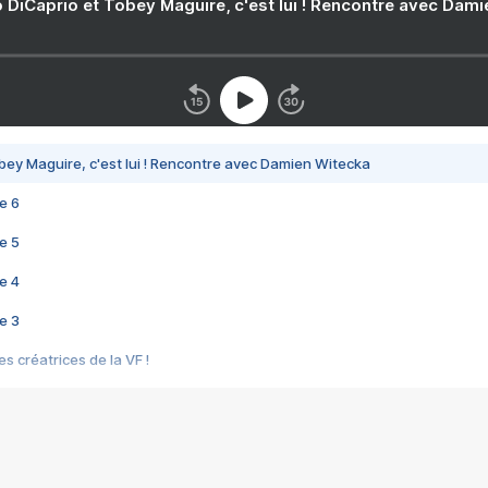
 DiCaprio et Tobey Maguire, c'est lui ! Rencontre avec Dam
bey Maguire, c'est lui ! Rencontre avec Damien Witecka
e 6
e 5
e 4
e 3
s créatrices de la VF !
e 2
e 1
e Mektoub My Love arrive enfin ! Rencontre avec Shaïn Boumedine et Sal