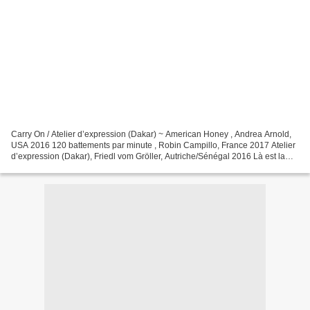
Carry On / Atelier d’expression (Dakar) ~ American Honey , Andrea Arnold,
USA 2016 120 battements par minute , Robin Campillo, France 2017 Atelier
d’expression (Dakar), Friedl vom Gröller, Autriche/Sénégal 2016 Là est la
maison , Victor De Las Heras &...