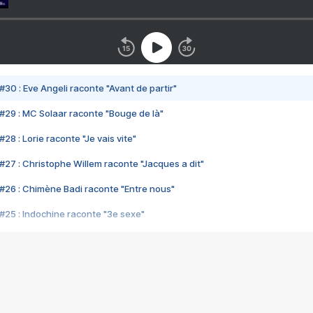
#30 : Eve Angeli raconte "Avant de partir"
#29 : MC Solaar raconte "Bouge de là"
28 : Lorie raconte "Je vais vite"
#27 : Christophe Willem raconte "Jacques a dit"
#26 : Chimène Badi raconte "Entre nous"
#25 : Indochine raconte "3e sexe"
#24 : Zaho raconte "C'est chelou"
#23 : Patrick Bruel raconte "Au café des délices"
#22 : Kyo raconte "Le chemin"