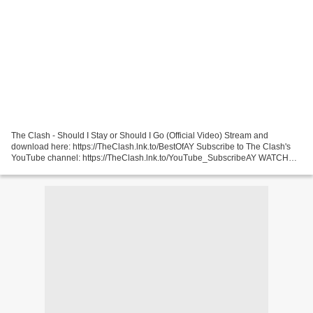
The Clash - Should I Stay or Should I Go (Official Video) Stream and
download here: https://TheClash.lnk.to/BestOfAY Subscribe to The Clash's
YouTube channel: https://TheClash.lnk.to/YouTube_SubscribeAY WATCH
SHOULD I STAY OR SHOULD I GO MUSIC VIDEO ►...