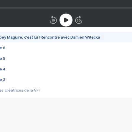
bey Maguire, c'est lui ! Rencontre avec Damien Witecka
e 6
e 5
e 4
e 3
s créatrices de la VF !
e 2
e 1
e Mektoub My Love arrive enfin ! Rencontre avec Shaïn Boumedine et Sal