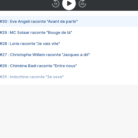
#30 : Eve Angeli raconte "Avant de partir"
#29 : MC Solaar raconte "Bouge de là"
28 : Lorie raconte "Je vais vite"
#27 : Christophe Willem raconte "Jacques a dit"
#26 : Chimène Badi raconte "Entre nous"
#25 : Indochine raconte "3e sexe"
#24 : Zaho raconte "C'est chelou"
#23 : Patrick Bruel raconte "Au café des délices"
#22 : Kyo raconte "Le chemin"
#21 : Nolwenn Leroy raconte "Cassé"
#20 : Patrick Hernandez raconte "Born to be alive"