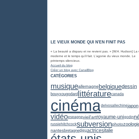
LE VIEUX MONDE QUI N'EN FINIT PAS
« La beauté a disparu et ne revient pas. » [W.H. Hudson] La 
moderne et le temps qu'il fait. L'agonie du vieux monde. Le
printemps silencieux.
Accueil du blog
Créer un blog avec CanalBlog
CATÉGORIES
musique
belgique
dessin
allemagne
littérature
godard
bouyxou
canada
cinéma
japon
delvosalle
chine
vidéo
n
royaume-uni
vieil'art
espagne
godin
subversion
zoologi
photo
russie
hitchcock
actrices
italie
nantes
bretagne
dieu
états-unis