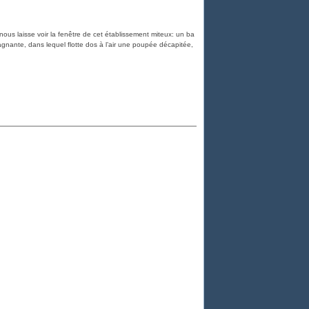
ous laisse voir la fenêtre de cet établissement miteux: un ba
agnante, dans lequel flotte dos à l’air une poupée décapitée,