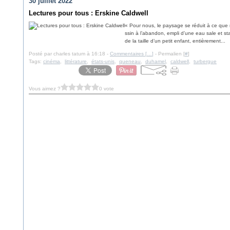
30 juillet 2022
Lectures pour tous : Erskine Caldwell
« Pour nous, le paysage se réduit à ce que n
ssin à l’abandon, empli d’une eau sale et st
de la taille d’un petit enfant, entièrement...
Posté par charles tatum à 16:18 -
Commentaires [
…
]
- Permalien [
#
]
Tags:
cinéma
,
littérature
,
états-unis
,
queneau
,
duhamel
,
caldwell
,
turbergue
Vous aimez ?
0 vote