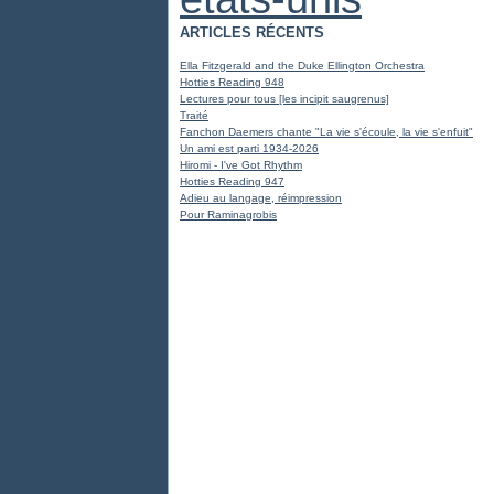
ARTICLES RÉCENTS
Ella Fitzgerald and the Duke Ellington Orchestra
Hotties Reading 948
Lectures pour tous [les incipit saugrenus]
Traité
Fanchon Daemers chante "La vie s'écoule, la vie s'enfuit"
Un ami est parti 1934-2026
Hiromi - I've Got Rhythm
Hotties Reading 947
Adieu au langage, réimpression
Pour Raminagrobis