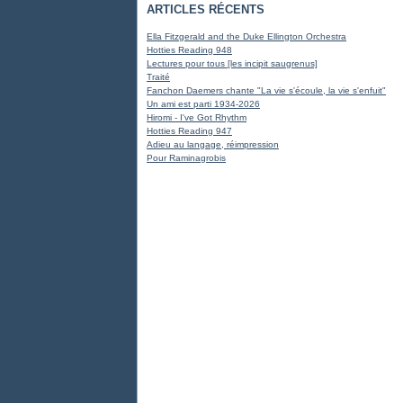
ARTICLES RÉCENTS
Ella Fitzgerald and the Duke Ellington Orchestra
Hotties Reading 948
Lectures pour tous [les incipit saugrenus]
Traité
Fanchon Daemers chante "La vie s'écoule, la vie s'enfuit"
Un ami est parti 1934-2026
Hiromi - I've Got Rhythm
Hotties Reading 947
Adieu au langage, réimpression
Pour Raminagrobis