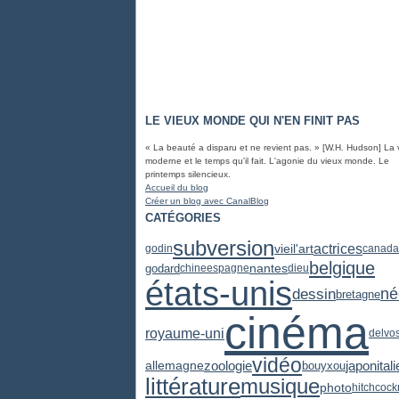
LE VIEUX MONDE QUI N'EN FINIT PAS
« La beauté a disparu et ne revient pas. » [W.H. Hudson] La 
moderne et le temps qu'il fait. L'agonie du vieux monde. Le
printemps silencieux.
Accueil du blog
Créer un blog avec CanalBlog
CATÉGORIES
subversion
actrices
vieil'art
godin
canada
belgique
godard
nantes
chine
espagne
dieu
états-unis
dessin
né
bretagne
cinéma
royaume-uni
delvos
vidéo
zoologie
japon
itali
allemagne
bouyxou
littérature
musique
photo
hitchcock