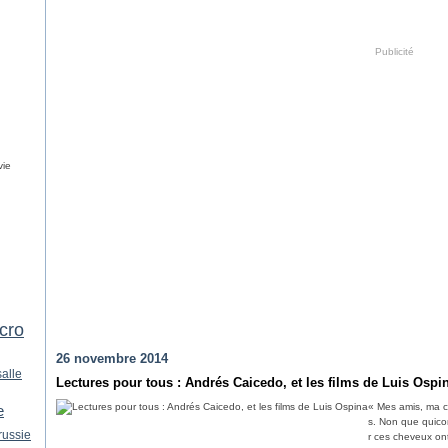
Publicité
vie
cro
26 novembre 2014
alle
Lectures pour tous : Andrés Caicedo, et les films de Luis Ospi
« Mes amis, ma c
e
s. Non que quiconq
russie
r ces cheveux on