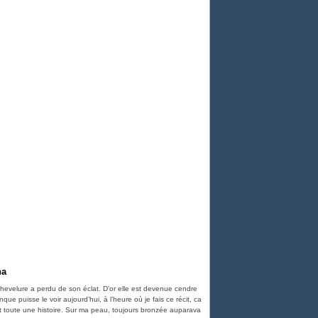
na
hevelure a perdu de son éclat. D’or elle est devenue cendre
ue puisse le voir aujourd’hui, à l’heure où je fais ce récit, ca
t toute une histoire. Sur ma peau, toujours bronzée auparava