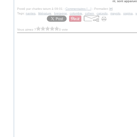
nt, sont apparues
Posté par charles tatum à 09:01 -
Commentaires [
…
]
- Permalien [
#
]
Tags:
nantes
,
littérature
,
bretagne
,
colombie
,
cohen
,
caicedo
,
mayolo
,
ospina
,
v
Vous aimez ?
0 vote