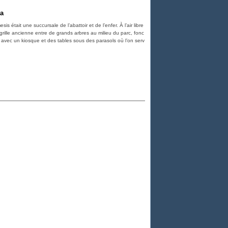
na
is était une succursale de l’abattoir et de l’enfer. À l’air libre
grille ancienne entre de grands arbres au milieu du parc, fonc
ot avec un kiosque et des tables sous des parasols où l’on serv