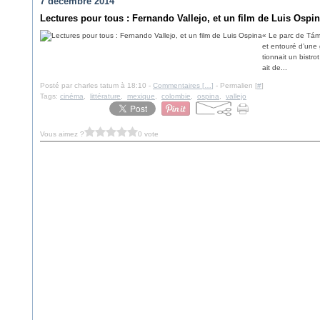
7 décembre 2014
Lectures pour tous : Fernando Vallejo, et un film de Luis Ospi
« Le parc de Támes
et entouré d’une 
tionnait un bistr
ait de...
Posté par charles tatum à 18:10 -
Commentaires [
…
]
- Permalien [
#
]
Tags:
cinéma
,
littérature
,
mexique
,
colombie
,
ospina
,
vallejo
Vous aimez ?
0 vote