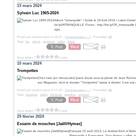
15 mars 2024
Sylvain Luc 1965-2024
Album "Intranquille" / Sortie le 29 Avril 2016 / Label Crista
bit.ly/INTRANQUILLE iTunes : http://bit.ly/CR_Intranquille 
age...
Posté par charles tatum à 16:01 -
Commentaires [
…
]
- Permalien [
#
]
Tags:
luc
,
nécro
,
musique
,
vidéo
,
lubat
Vous aimez ?
0 vote
10 mars 2024
Trompettes
Chez nato (en minuscules) [sans doute sous la plume de Jean Rochard],
azz Magazine, dont le dossier "Trompettes" laisse à désirer. Il est v
Posté par charles tatum à 17:33 -
Commentaires [
…
]
- Permalien [
#
]
Tags:
musique
,
vidéo
,
berrocal
,
riverdog
,
rochard
Vous aimez ?
0 vote
29 février 2024
Essaim de mouches [Jaëll/Hymas]
Français 15 août 2013. Le festival Kind of Bel
Rebeyrolle à Eymoutiers. Tony Hymas y offre, s