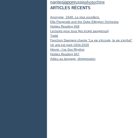
japon
photo
nantes
russie
chine
ARTICLES RÉCENTS
Anonyme, 1648. Le plus excellent.
Ella Fitzgerald and the Duke Ellington Orchestra
Hotties Reading 948
Lectures pour tous [les incipit saugrenus]
Traité
Fanchon Daemers chante "La vie s'écoule, la vie s'enfuit"
Un ami est parti 1934-2026
Hiromi - I've Got Rhythm
Hotties Reading 947
Adieu au langage, réimpression