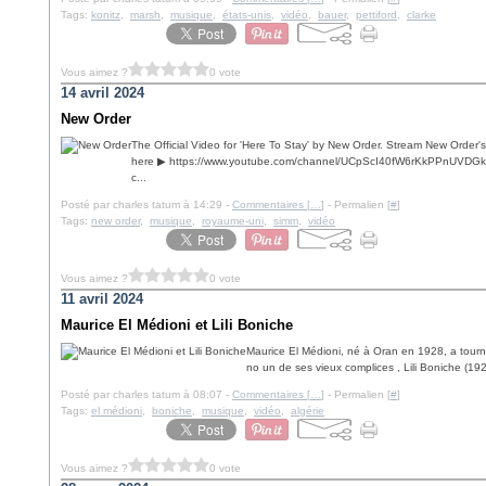
Tags:
konitz
,
marsh
,
musique
,
états-unis
,
vidéo
,
bauer
,
pettiford
,
clarke
Vous aimez ?
0 vote
14 avril 2024
New Order
The Official Video for 'Here To Stay' by New Order. Stream New Order'
here ▶ https://www.youtube.com/channel/UCpScI40fW6rKkPPnUVDGkyw?
c...
Posté par charles tatum à 14:29 -
Commentaires [
…
]
- Permalien [
#
]
Tags:
new order
,
musique
,
royaume-uni
,
simm
,
vidéo
Vous aimez ?
0 vote
11 avril 2024
Maurice El Médioni et Lili Boniche
Maurice El Médioni, né à Oran en 1928, a tourné 
no un de ses vieux complices , Lili Boniche (192
Posté par charles tatum à 08:07 -
Commentaires [
…
]
- Permalien [
#
]
Tags:
el médioni
,
boniche
,
musique
,
vidéo
,
algérie
Vous aimez ?
0 vote