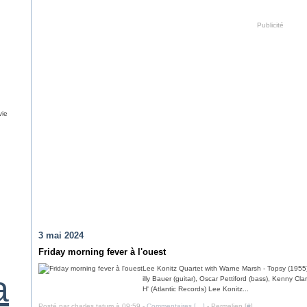
Publicité
vie
3 mai 2024
Friday morning fever à l'ouest
Lee Konitz Quartet with Warne Marsh - Topsy (1955)
a
illy Bauer (guitar), Oscar Pettiford (bass), Kenn
H' (Atlantic Records) Lee Konitz...
Posté par charles tatum à 09:59 -
Commentaires [
…
]
- Permalien [
#
]