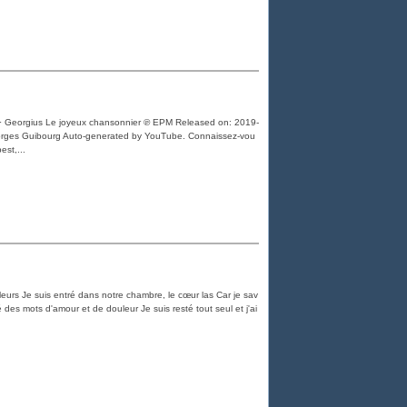
i · Georgius Le joyeux chansonnier ℗ EPM Released on: 2019-
rges Guibourg Auto-generated by YouTube. Connaissez-vou
st,...
eurs Je suis entré dans notre chambre, le cœur las Car je sav
é des mots d'amour et de douleur Je suis resté tout seul et j'ai