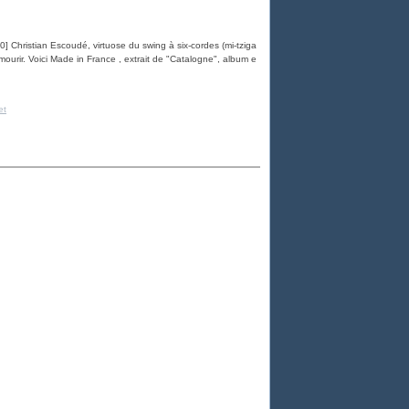
 Christian Escoudé, virtuose du swing à six-cordes (mi-tziga
mourir. Voici Made in France , extrait de "Catalogne", album e
et