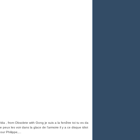
da , from Obsolete with Gong je suis a la fenêtre toi tu es da
 peux les voir dans la glace de l'armoire il y a ce disque idiot
our Philippe,...