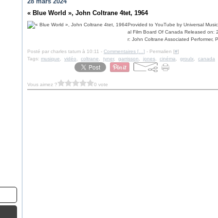
28 mars 2024
« Blue World », John Coltrane 4tet, 1964
Provided to YouTube by Universal Music
al Film Board Of Canada Released on: 
r: John Coltrane Associated Performer, 
Posté par charles tatum à 10:11 -
Commentaires [
…
]
- Permalien [
#
]
Tags:
musique
,
vidéo
,
coltrane
,
tyner
,
garrisson
,
jones
,
cinéma
,
groulx
,
canada
Vous aimez ?
0 vote