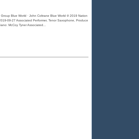
 Group Blue World · John Coltrane Blue World ℗ 2019 Nation
2019-09-27 Associated Performer, Tenor Saxophone, Produce
Piano: McCoy Tyner Associated...