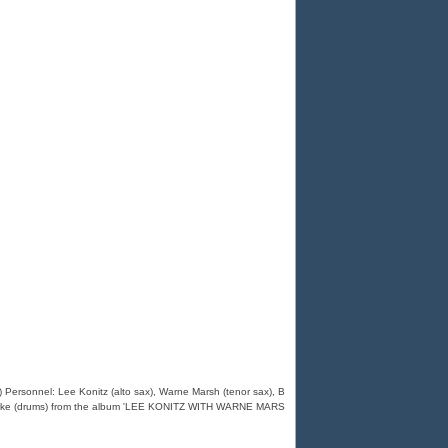
 Personnel: Lee Konitz (alto sax), Warne Marsh (tenor sax), B
y Clarke (drums) from the album 'LEE KONITZ WITH WARNE MARS