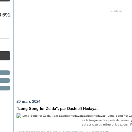
Publicité
3 691
20 mars 2024
"Long Song for Zelda", par Dashiell Hedayat
Dashiell Hedayat - Long Song For Zel
ns la baignoire tes pieds dépassent je
qui est rayé au milieu et les tarots , P
Posté par charles tatum à 16:01 -
Commentaires [
…
]
- Permalien [
#
]