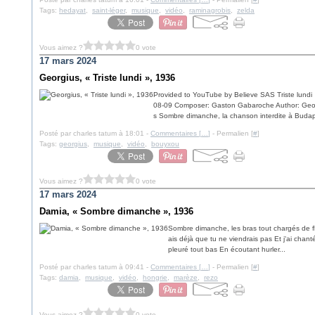
Tags:
hedayat
,
saint-léger
,
musique
,
vidéo
,
raminagrobis
,
zelda
Vous aimez ?
0 vote
17 mars 2024
Georgius, « Triste lundi », 1936
Provided to YouTube by Believe SAS Triste lund
08-09 Composer: Gaston Gabaroche Author: Geo
s Sombre dimanche, la chanson interdite à Budape
Posté par charles tatum à 18:01 -
Commentaires [
…
]
- Permalien [
#
]
Tags:
georgius
,
musique
,
vidéo
,
bouyxou
Vous aimez ?
0 vote
17 mars 2024
Damia, « Sombre dimanche », 1936
Sombre dimanche, les bras tout chargés de fl
ais déjà que tu ne viendrais pas Et j'ai chant
pleuré tout bas En écoutant hurler...
Posté par charles tatum à 09:41 -
Commentaires [
…
]
- Permalien [
#
]
Tags:
damia
,
musique
,
vidéo
,
hongrie
,
marèze
,
rezo
Vous aimez ?
0 vote