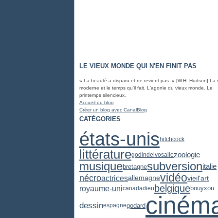
LE VIEUX MONDE QUI N'EN FINIT PAS
« La beauté a disparu et ne revient pas. » [W.H. Hudson] La 
moderne et le temps qu'il fait. L'agonie du vieux monde. Le
printemps silencieux.
Accueil du blog
Créer un blog avec CanalBlog
CATÉGORIES
états-unis
hitchcock
littérature
zoologie
godin
delvosalle
subversion
musique
italie
bretagne
vidéo
nécro
actrices
vieil'art
allemagne
belgique
royaume-uni
canada
dieu
bouyxou
ciném
dessin
godard
espagne