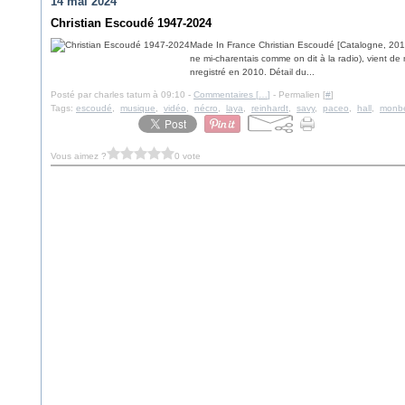
14 mai 2024
Christian Escoudé 1947-2024
Made In France Christian Escoudé [Catalogne, 2010]
ne mi-charentais comme on dit à la radio), vient de 
nregistré en 2010. Détail du...
Posté par charles tatum à 09:10 -
Commentaires [
…
]
- Permalien [
#
]
Tags:
escoudé
,
musique
,
vidéo
,
nécro
,
laya
,
reinhardt
,
savy
,
paceo
,
hall
,
monb
Vous aimez ?
0 vote