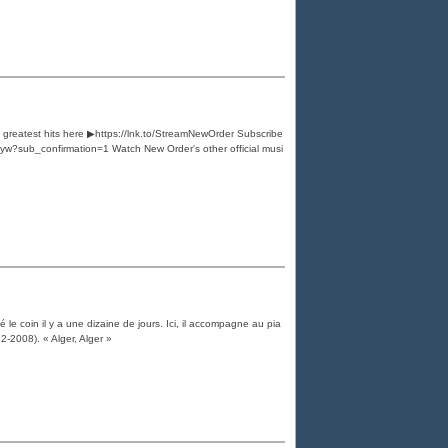
s greatest hits here ▶https://lnk.to/StreamNewOrder Subscribe
sub_confirmation=1 Watch New Order's other official musi
le coin il y a une dizaine de jours. Ici, il accompagne au pia
2-2008). « Alger, Alger »