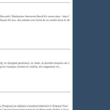
l Records / Distribution Harmonia Mundi En savoir plus : http://
Depuis 40 ans, des artistes ont choisi de se rendre dans le vill
 on épinglait gentiment, ce matin, la dernière livraison de J
rai qu'en musique comme en cinéma, les magazines ne...
ou (Treignac) se déplace exceptionnellement à l'Espace Paul
eul devant l'imposante peinture de Rebeyrolle dédiée à Geor