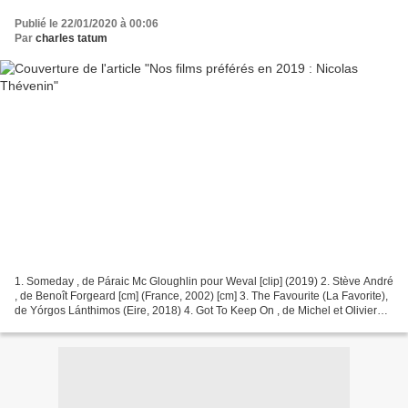
Publié le 22/01/2020 à 00:06
Par
charles tatum
1. Someday , de Páraic Mc Gloughlin pour Weval [clip] (2019) 2. Stève André
, de Benoît Forgeard [cm] (France, 2002) [cm] 3. The Favourite (La Favorite),
de Yórgos Lánthimos (Eire, 2018) 4. Got To Keep On , de Michel et Olivier
Gondry pour The Chemical...