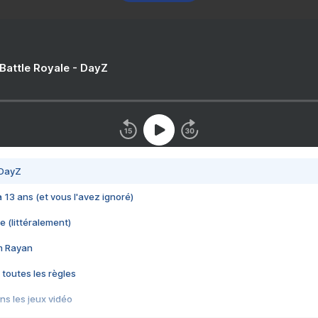
 Battle Royale - DayZ
 DayZ
 a 13 ans (et vous l'avez ignoré)
e (littéralement)
im Rayan
 toutes les règles
s les jeux vidéo