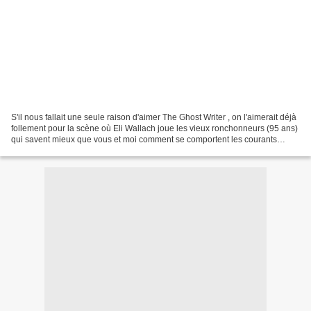
S'il nous fallait une seule raison d'aimer The Ghost Writer , on l'aimerait déjà
follement pour la scène où Eli Wallach joue les vieux ronchonneurs (95 ans)
qui savent mieux que vous et moi comment se comportent les courants
traîtres de l'Atlantique Nord....