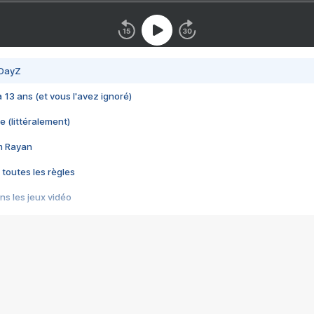
 DayZ
 a 13 ans (et vous l'avez ignoré)
e (littéralement)
im Rayan
 toutes les règles
s les jeux vidéo
us choquant de Rockstar ? - Le scandale BULLY
e plus moche de Steam
du RÊVE tourne au CAUCHEMAR
pendant 8 heures