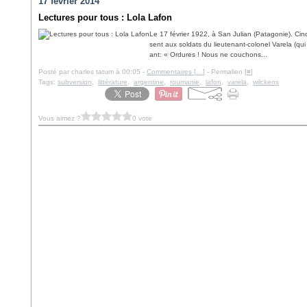
17 février 2014
Lectures pour tous : Lola Lafon
Le 17 février 1922, à San Julian (Patagonie). Cin
sent aux soldats du lieutenant-colonel Varela (qui 
ant: « Ordures ! Nous ne couchons...
Posté par charles tatum à 00:05 -
Commentaires [
…
]
- Permalien [
#
]
Tags:
subversion
,
littérature
,
argentine
,
roumanie
,
lafon
,
varela
,
wilckens
Vous aimez ?
0 vote