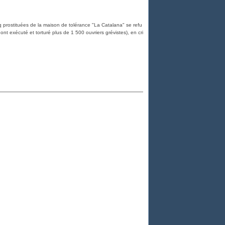
q prostituées de la maison de tolérance "La Catalana" se refu
ont exécuté et torturé plus de 1 500 ouvriers grévistes), en cri