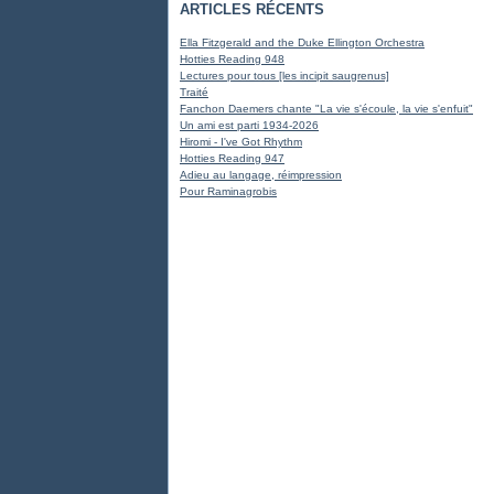
ARTICLES RÉCENTS
Ella Fitzgerald and the Duke Ellington Orchestra
Hotties Reading 948
Lectures pour tous [les incipit saugrenus]
Traité
Fanchon Daemers chante "La vie s'écoule, la vie s'enfuit"
Un ami est parti 1934-2026
Hiromi - I've Got Rhythm
Hotties Reading 947
Adieu au langage, réimpression
Pour Raminagrobis