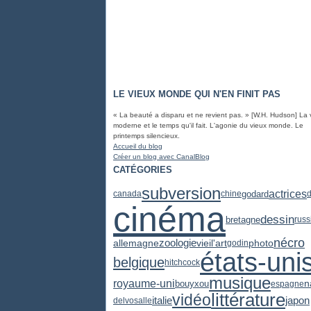
LE VIEUX MONDE QUI N'EN FINIT PAS
« La beauté a disparu et ne revient pas. » [W.H. Hudson] La 
moderne et le temps qu'il fait. L'agonie du vieux monde. Le
printemps silencieux.
Accueil du blog
Créer un blog avec CanalBlog
CATÉGORIES
subversion
actrices
godard
canada
chine
d
cinéma
dessin
bretagne
russ
nécro
zoologie
vieil'art
photo
allemagne
godin
états-uni
belgique
hitchcock
musique
royaume-uni
n
bouyxou
espagne
littérature
vidéo
japon
italie
delvosalle