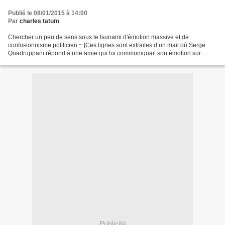
Publié le 08/01/2015 à 14:00
Par
charles tatum
Chercher un peu de sens sous le tsunami d'émotion massive et de
confusionnisme politicien ~ [Ces lignes sont extraites d’un mail où Serge
Quadruppani répond à une amie qui lui communiquait son émotion sur
l’attentat contre Charlie-Hebdo. Pour visiter...
Publicité