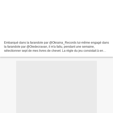
Embarqué dans la farandole par @Okraina_Records lui-même engagé dans
la farandole par @Oiedecravan, il m'a fallu, pendant une semaine,
sélectionner sept de mes livres de chevet. La règle du jeu consistait à en
afficher sur tel réseau social la couverture,...