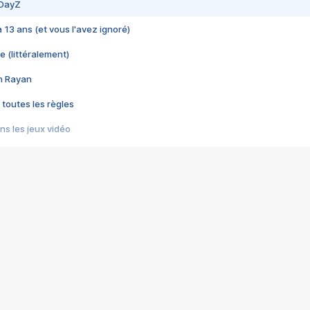
 DayZ
 a 13 ans (et vous l'avez ignoré)
e (littéralement)
im Rayan
 toutes les règles
s les jeux vidéo
us choquant de Rockstar ? - Le scandale BULLY
e plus moche de Steam
du RÊVE tourne au CAUCHEMAR
pendant 8 heures
it… à tort
umiliés par un jeu vidéo
ire - Final Fantasy 8