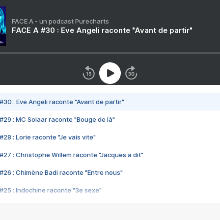
FACE A - un podcast Purecharts
FACE A #30 : Eve Angeli raconte "Avant de partir"
#30 : Eve Angeli raconte "Avant de partir"
#29 : MC Solaar raconte "Bouge de là"
28 : Lorie raconte "Je vais vite"
#27 : Christophe Willem raconte "Jacques a dit"
#26 : Chimène Badi raconte "Entre nous"
#25 : Indochine raconte "3e sexe"
#24 : Zaho raconte "C'est chelou"