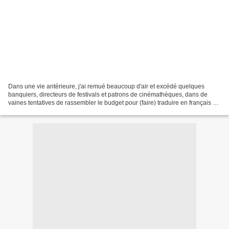
Dans une vie antérieure, j'ai remué beaucoup d'air et excédé quelques
banquiers, directeurs de festivals et patrons de cinémathèques, dans de
vaines tentatives de rassembler le budget pour (faire) traduire en français et
(faire) éditer la formidable autobiographie...