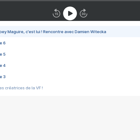
bey Maguire, c'est lui ! Rencontre avec Damien Witecka
e 6
e 5
e 4
e 3
s créatrices de la VF !
e 2
e 1
e Mektoub My Love arrive enfin ! Rencontre avec Shaïn Boumedine et Sal
i : après Toni en famille