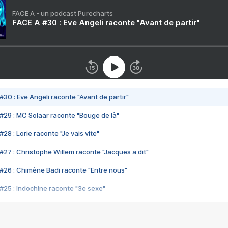
FACE A - un podcast Purecharts
FACE A #30 : Eve Angeli raconte "Avant de partir"
#30 : Eve Angeli raconte "Avant de partir"
#29 : MC Solaar raconte "Bouge de là"
28 : Lorie raconte "Je vais vite"
#27 : Christophe Willem raconte "Jacques a dit"
#26 : Chimène Badi raconte "Entre nous"
#25 : Indochine raconte "3e sexe"
#24 : Zaho raconte "C'est chelou"
#23 : Patrick Bruel raconte "Au café des délices"