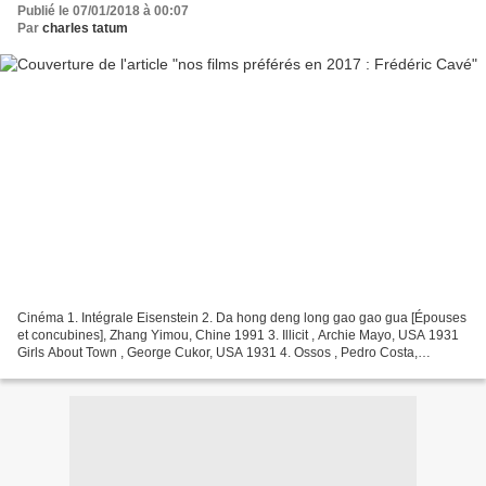
Publié le 07/01/2018 à 00:07
Par
charles tatum
Cinéma 1. Intégrale Eisenstein 2. Da hong deng long gao gao gua [Épouses
et concubines], Zhang Yimou, Chine 1991 3. Illicit , Archie Mayo, USA 1931
Girls About Town , George Cukor, USA 1931 4. Ossos , Pedro Costa,
Portugal 1997 5. The Iron Horse [Le Cheval...