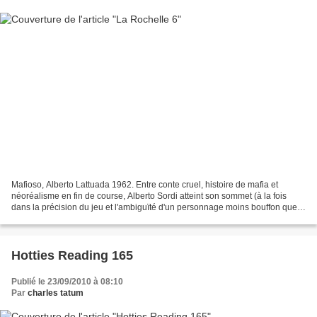
Mafioso, Alberto Lattuada 1962. Entre conte cruel, histoire de mafia et
néoréalisme en fin de course, Alberto Sordi atteint son sommet (à la fois
dans la précision du jeu et l'ambiguïté d'un personnage moins bouffon que
d'habitude), soutenu par Lattuada,...
Hotties Reading 165
Publié le 23/09/2010 à 08:10
Par
charles tatum