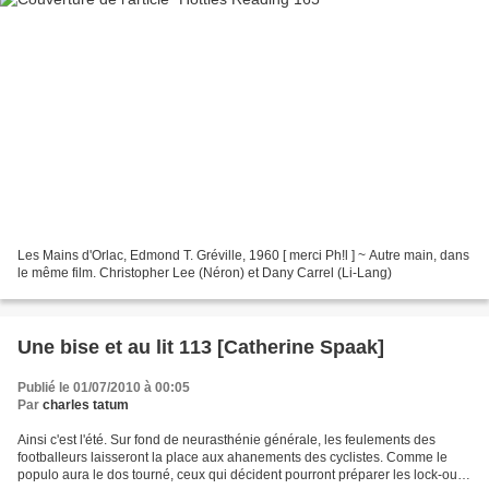
Les Mains d'Orlac, Edmond T. Gréville, 1960 [ merci Ph!l ] ~ Autre main, dans
le même film. Christopher Lee (Néron) et Dany Carrel (Li-Lang)
Une bise et au lit 113 [Catherine Spaak]
Publié le 01/07/2010 à 00:05
Par
charles tatum
Ainsi c'est l'été. Sur fond de neurasthénie générale, les feulements des
footballeurs laisseront la place aux ahanements des cyclistes. Comme le
populo aura le dos tourné, ceux qui décident pourront préparer les lock-outs