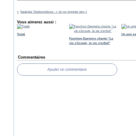
Nadejda Tolokonnikova : « Je ne regrette rien »
Vous aimerez aussi :
Traité
Un ami es
Fanchon Daemers chante "La
vie s'écoule, la vie s'enfuit"
Commentaires
Ajouter un commentaire