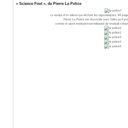
« Science Foot », de Pierre La Police
Le temps d'un album qui déchire les zigomatiques, 96 pages 
Pierre La Police me réconcilie avec l'idée qu'il p
comme le sport institutionnel-militarisé (le football n'ét