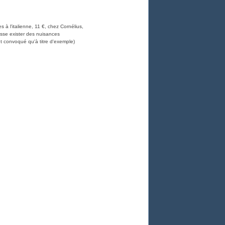
à l'italienne, 11 €, chez Cornélius,
uisse exister des nuisances
ant convoqué qu'à titre d'exemple)