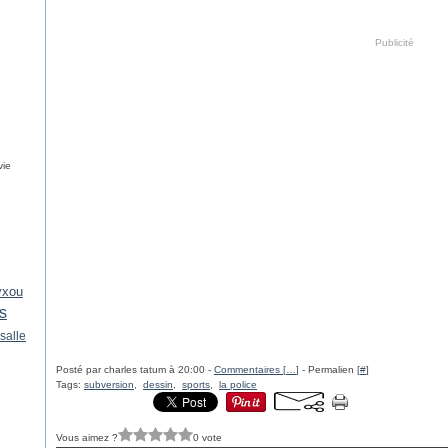
Publicité
vie
yxou
es
salle
Posté par charles tatum à 20:00 -
Commentaires [
…
]
- Permalien [
#
]
Tags:
subversion
,
dessin
,
sports
,
la police
Vous aimez ?
0 vote