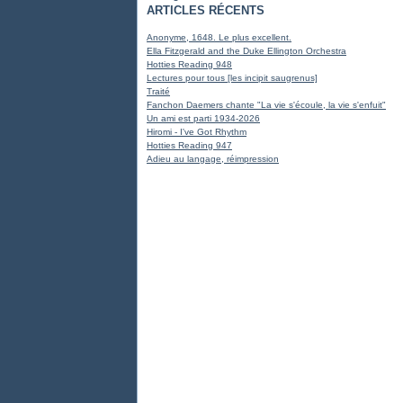
ARTICLES RÉCENTS
Anonyme, 1648. Le plus excellent.
Ella Fitzgerald and the Duke Ellington Orchestra
Hotties Reading 948
Lectures pour tous [les incipit saugrenus]
Traité
Fanchon Daemers chante "La vie s'écoule, la vie s'enfuit"
Un ami est parti 1934-2026
Hiromi - I've Got Rhythm
Hotties Reading 947
Adieu au langage, réimpression