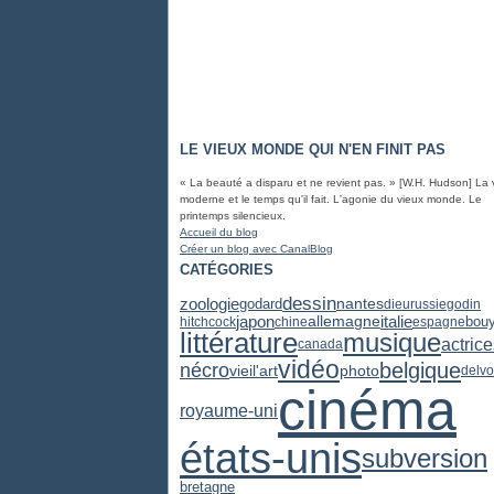
LE VIEUX MONDE QUI N'EN FINIT PAS
« La beauté a disparu et ne revient pas. » [W.H. Hudson] La 
moderne et le temps qu'il fait. L'agonie du vieux monde. Le
printemps silencieux.
Accueil du blog
Créer un blog avec CanalBlog
CATÉGORIES
dessin
zoologie
godard
nantes
dieu
russie
godin
japon
italie
allemagne
hitchcock
chine
espagne
bou
littérature
musique
actric
canada
vidéo
belgique
nécro
vieil'art
photo
delvo
cinéma
royaume-uni
états-unis
subversion
bretagne