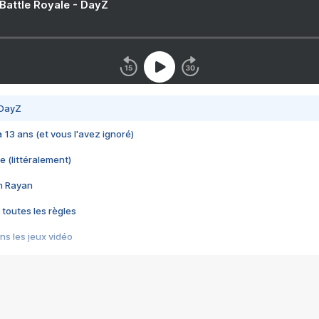
 Battle Royale - DayZ
 DayZ
 a 13 ans (et vous l'avez ignoré)
e (littéralement)
im Rayan
 toutes les règles
s les jeux vidéo
us choquant de Rockstar ? - Le scandale BULLY
e plus moche de Steam
du RÊVE tourne au CAUCHEMAR