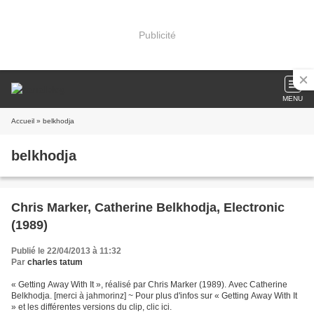
Publicité
MENU
Accueil
» belkhodja
belkhodja
Chris Marker, Catherine Belkhodja, Electronic
(1989)
Publié le 22/04/2013 à 11:32
Par
charles tatum
« Getting Away With It », réalisé par Chris Marker (1989). Avec Catherine
Belkhodja. [merci à jahmorinz] ~ Pour plus d'infos sur « Getting Away With It
» et les différentes versions du clip, clic ici.