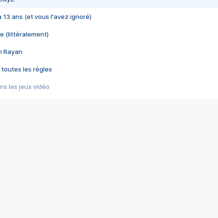
 a 13 ans (et vous l'avez ignoré)
e (littéralement)
im Rayan
 toutes les règles
s les jeux vidéo
us choquant de Rockstar ? - Le scandale BULLY
e plus moche de Steam
du RÊVE tourne au CAUCHEMAR
pendant 8 heures
it… à tort
umiliés par un jeu vidéo
ire - Final Fantasy 8