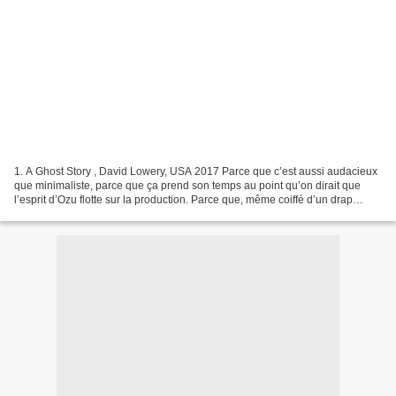
1. A Ghost Story , David Lowery, USA 2017 Parce que c’est aussi audacieux
que minimaliste, parce que ça prend son temps au point qu’on dirait que
l’esprit d’Ozu flotte sur la production. Parce que, même coiffé d’un drap
blanc, Casey Affleck n’est jamais...