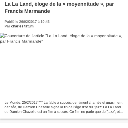
La La Land, éloge de la « moyennitude », par
Francis Marmande
Publié le 26/02/2017 à 10:43
Par
charles tatum
Le Monde, 25/2/2017 *** La fable à succès, gentiment chantée et quasiment
dansée, de Damien Chazelle signe la fin de l’âge d’or du "jazz" La La Land
de Damien Chazelle est un film à succès. Ce film ne parle que de "jazz", et
pourtant ne concerne en rien...