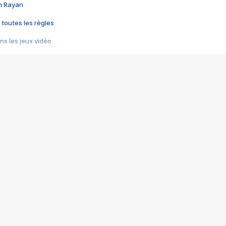
im Rayan
 toutes les règles
s les jeux vidéo
us choquant de Rockstar ? - Le scandale BULLY
e plus moche de Steam
du RÊVE tourne au CAUCHEMAR
pendant 8 heures
it… à tort
umiliés par un jeu vidéo
ire - Final Fantasy 8
ti un empire - Age of Empires
story DOFUS
tard, il crée l'un des pires jeux de tous les temps, MindsEye.