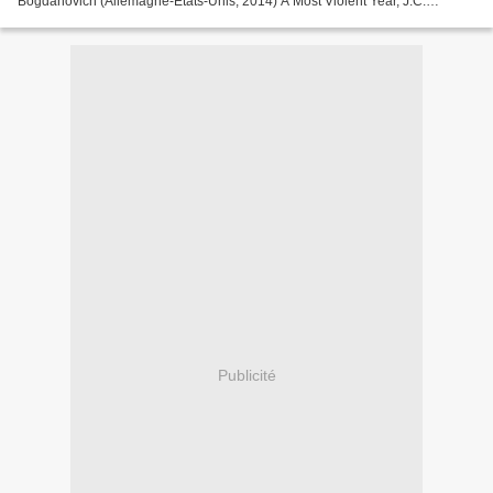
Bogdanovich (Allemagne-États-Unis, 2014) A Most Violent Year, J.C.
Chandor (États-Unis, 2014) Trois souvenirs de ma jeunesse,...
Publicité