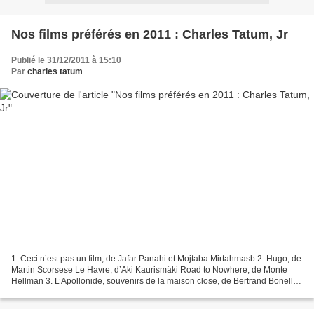
Nos films préférés en 2011 : Charles Tatum, Jr
Publié le 31/12/2011 à 15:10
Par
charles tatum
1. Ceci n’est pas un film, de Jafar Panahi et Mojtaba Mirtahmasb 2. Hugo, de
Martin Scorsese Le Havre, d’Aki Kaurismäki Road to Nowhere, de Monte
Hellman 3. L’Apollonide, souvenirs de la maison close, de Bertrand Bonello
Drive, de Nicholas Wending Refn...