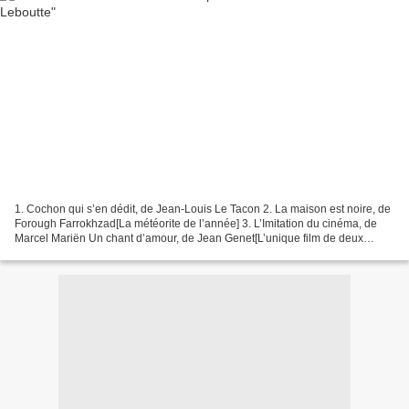
1. Cochon qui s’en dédit, de Jean-Louis Le Tacon 2. La maison est noire, de
Forough Farrokhzad[La météorite de l’année] 3. L’Imitation du cinéma, de
Marcel Mariën Un chant d’amour, de Jean Genet[L’unique film de deux
écrivains du siècle] 5. L’Homme sans...