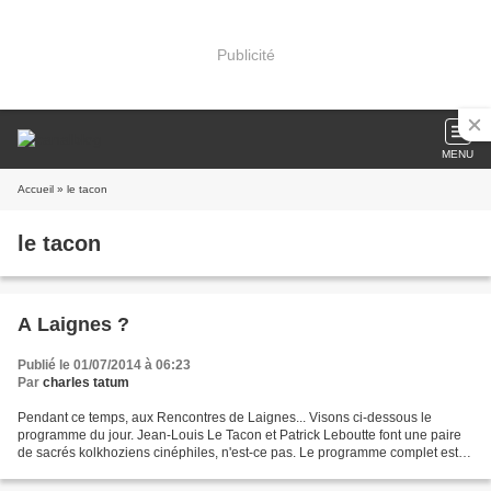
Publicité
MENU
Accueil
» le tacon
le tacon
A Laignes ?
Publié le 01/07/2014 à 06:23
Par
charles tatum
Pendant ce temps, aux Rencontres de Laignes... Visons ci-dessous le
programme du jour. Jean-Louis Le Tacon et Patrick Leboutte font une paire
de sacrés kolkhoziens cinéphiles, n'est-ce pas. Le programme complet est
visible ICI . MARDI 1 JUILLET : 9h00...